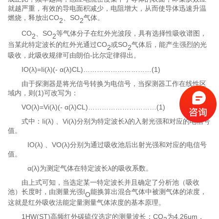
就越严重，有效的导电面积减少，电阻增大，从而使导体迅速升温
CO
SO
燃烧，释放出
、
气体
。
2
2
CO
SO
、
等气体分子在红外光波段，具有选择性吸收谱图，
2
2
CO
SO
当某此特定波长的红外光通过
或
气体后，能产生强烈的光
2
2
-
吸收，此吸收规律可由朗伯
比尔定律得出。
IO(λ)=Ii(λ)(- α(λ)CL)…………………………(1)
由于探测器是将光信号转换为电信号，当探测器工作在线性区
(1)
域内，则
可改写为：
VO(λ)=Vi(λ)(- α(λ)CL)…………………………(1)
Ii(λ)
Vi(λ)
λ
式中：
、
分别为特定波长
的入射光强和对应的电信号
值。
IO(λ)
VO(λ)
、
分别为通过吸收池后出射光强和对应的电信号
值。
α(λ)
λ
为测定气体在特定波长
的吸收系数。
由上式可知，当选定某一特定波长并且确定了分析池（吸收
I
池）长度时，由测量光强
能换算出混合气体中被测气体的浓度，
O
这就是红外吸收法能定量测量气体浓度的基本原理。
1HW(ST)
CO
4.26um
高频红外碳硫仪
选定的测量波长：
为
，